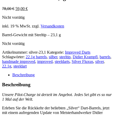
Ursprünglicher
Aktueller
78,00
€
59,00
€
Preis
Preis
Nicht vorrätig
war:
ist:
78,00 €
59,00 €.
inkl. 19 % MwSt.
zzgl.
Versandkosten
Barrel-Gewicht mit Steeltip – 23,1 g
Nicht vorrätig
Artikelnummer:
silver-23,1
Kategorie:
Improved Darts
Schlagwörter:
22.1g barrels
,
silber
,
steeltip
,
Didier Krampfl
,
barrels
,
handmade improved
,
improved
,
steeldarts
,
Silver Fluxus
,
silver
,
22.1g
,
steeldart
Beschreibung
Beschreibung
Unsere Pilot-Charge ist derzeit im Angebot.
Jedes Set gibt es so nur
1 Mal auf der Welt.
Erleben Sie die Rückkehr der beliebten „Silver“ Dart-Barrels, jetzt
mit einem aufregenden Update von Meisterhandwerker Didier