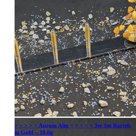
> > > > > Aurum Aim < < < < < 3er Set Barrels
in Gold – 18,6g