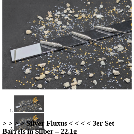
> > > > Silver Fluxus < < < < 3er Set
Barrels in Silber – 22,1g