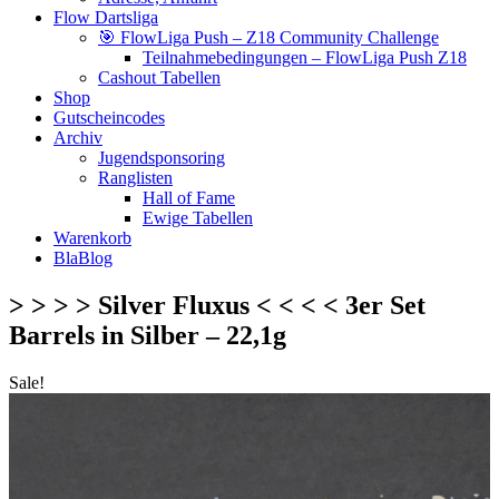
Flow Dartsliga
🎯 FlowLiga Push – Z18 Community Challenge
Teilnahmebedingungen – FlowLiga Push Z18
Cashout Tabellen
Shop
Gutscheincodes
Archiv
Jugendsponsoring
Ranglisten
Hall of Fame
Ewige Tabellen
Warenkorb
BlaBlog
> > > > Silver Fluxus < < < < 3er Set
Barrels in Silber – 22,1g
Sale!