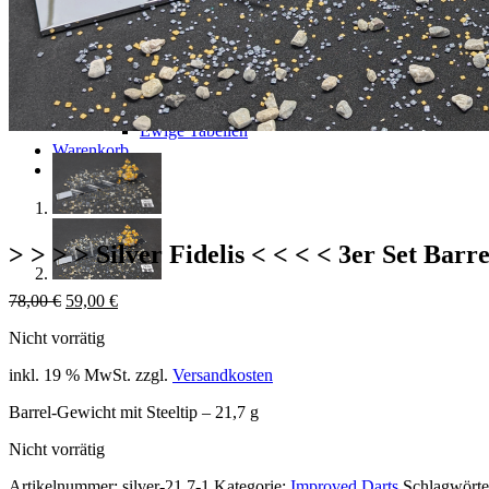
Shop
Gutscheincodes
Archiv
Jugendsponsoring
Ranglisten
Hall of Fame
Ewige Tabellen
Warenkorb
BlaBlog
> > > > Silver Fidelis < < < < 3er Set Barre
Ursprünglicher
Aktueller
78,00
€
59,00
€
Preis
Preis
Nicht vorrätig
war:
ist:
78,00 €
59,00 €.
inkl. 19 % MwSt.
zzgl.
Versandkosten
Barrel-Gewicht mit Steeltip – 21,7 g
Nicht vorrätig
Artikelnummer:
silver-21,7-1
Kategorie:
Improved Darts
Schlagwörte