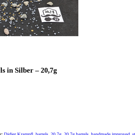
ls in Silber – 20,7g
r:
Didier Krampfl
,
barrels
,
20.7g
,
20.7g barrels
,
handmade improved
,
s