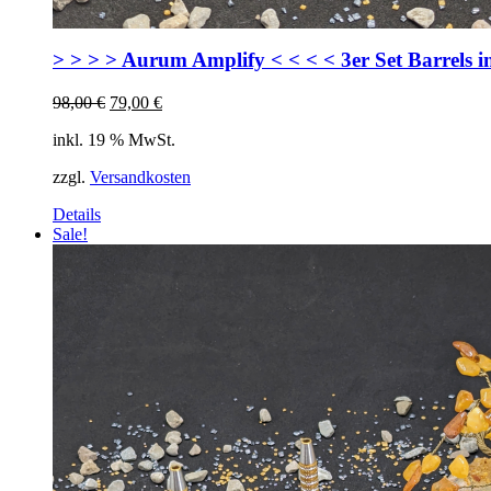
> > > > Aurum Amplify < < < < 3er Set Barrels i
Ursprünglicher
Aktueller
98,00
€
79,00
€
Preis
Preis
inkl. 19 % MwSt.
war:
ist:
98,00 €
79,00 €.
zzgl.
Versandkosten
Details
Sale!