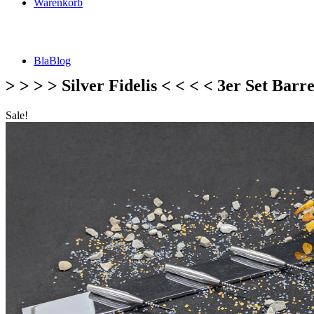
Warenkorb
BlaBlog
> > > > Silver Fidelis < < < < 3er Set Barre
Sale!
Suche
nach:
DSFZ Konzept
Öffnungszeiten
Adresse, Anfahrt
Flow Dartsliga
🎯 FlowLiga Push – Z18 Community Challenge
Teilnahmebedingungen – FlowLiga Push Z18
Cashout Tabellen