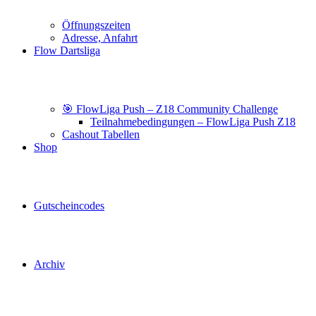
Öffnungszeiten
Adresse, Anfahrt
Flow Dartsliga
🎯 FlowLiga Push – Z18 Community Challenge
Teilnahmebedingungen – FlowLiga Push Z18
Cashout Tabellen
Shop
Gutscheincodes
Archiv