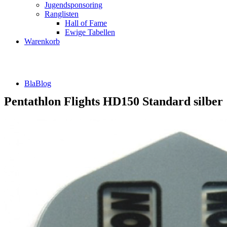
Jugendsponsoring
Ranglisten
Hall of Fame
Ewige Tabellen
Warenkorb
BlaBlog
Pentathlon Flights HD150 Standard silber
Suche
nach:
DSFZ Konzept
Öffnungszeiten
Adresse, Anfahrt