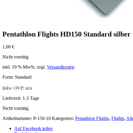
Pentathlon Flights HD150 Standard silber
1,00
€
Nicht vorrätig
inkl. 19 % MwSt.
zzgl.
Versandkosten
Form: Standard
Infos: OVP, neu
Lieferzeit:
1-3 Tage
Nicht vorrätig
Artikelnummer:
P-150-10
Kategorien:
Pentathlon Flights
,
Flights
,
All
Auf Facebook teilen