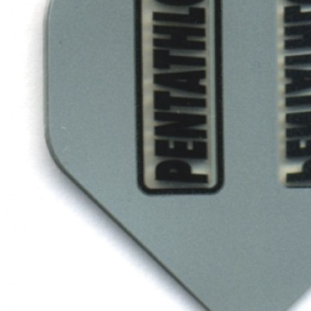
Flow Dartsliga
🎯 FlowLiga Push – Z18 Community Challenge
Teilnahmebedingungen – FlowLiga Push Z18
Cashout Tabellen
Shop
Gutscheincodes
Archiv
Jugendsponsoring
Ranglisten
Hall of Fame
Ewige Tabellen
Warenkorb
BlaBlog