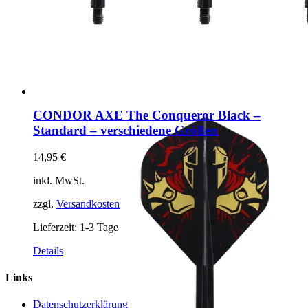
CONDOR AXE The Conqueror Black –
Standard – verschiedene Größen
14,95
€
inkl. MwSt.
zzgl.
Versandkosten
Lieferzeit:
1-3 Tage
Dieses
Details
Produkt
weist
Links
mehrere
Varianten
Datenschutzerklärung