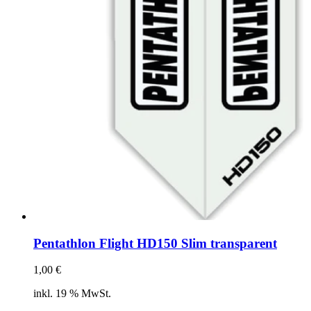
Produktseite
gewählt
werden
Pentathlon Flight HD150 Slim transparent
1,00
€
inkl. 19 % MwSt.