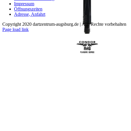
auf.
Impressum
Die
Öffnungszeiten
Optionen
Adresse, Anfahrt
können
auf
Copyright 2020 dartzentrum-augsburg.de | Alle Rechte vorbehalten
der
Facebook
Instagram
YouTube
Page load link
Produktseite
Nach
gewählt
oben
werden