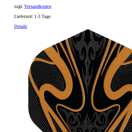
zzgl.
Versandkosten
Lieferzeit:
1-3 Tage
Dieses
Details
Produkt
weist
mehrere
Varianten
auf.
Die
Optionen
können
auf
der
Produktseite
gewählt
werden