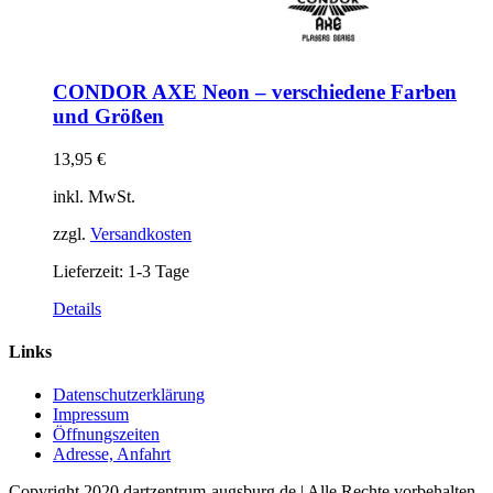
CONDOR AXE Neon – verschiedene Farben
und Größen
13,95
€
inkl. MwSt.
zzgl.
Versandkosten
Lieferzeit:
1-3 Tage
Dieses
Details
Produkt
weist
Links
mehrere
Varianten
Datenschutzerklärung
auf.
Impressum
Die
Öffnungszeiten
Optionen
Adresse, Anfahrt
können
auf
Copyright 2020 dartzentrum-augsburg.de | Alle Rechte vorbehalten