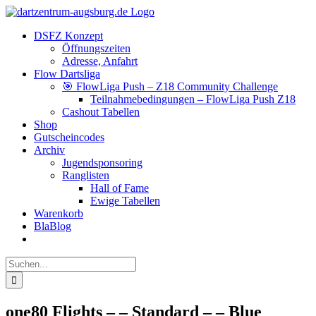
Zum
Facebook
Instagram
YouTube
Inhalt
DSFZ Konzept
springen
Öffnungszeiten
Adresse, Anfahrt
Flow Dartsliga
🎯 FlowLiga Push – Z18 Community Challenge
Teilnahmebedingungen – FlowLiga Push Z18
Cashout Tabellen
Shop
Gutscheincodes
Archiv
Jugendsponsoring
Ranglisten
Hall of Fame
Ewige Tabellen
Warenkorb
BlaBlog
Suche
nach:
one80 Flights – – Standard – – Blue