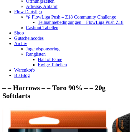
Öffnungszeiten
Adresse, Anfahrt
Flow Dartsliga
🎯 FlowLiga Push – Z18 Community Challenge
Teilnahmebedingungen – FlowLiga Push Z18
Cashout Tabellen
Shop
Gutscheincodes
Archiv
Jugendsponsoring
Ranglisten
Hall of Fame
Ewige Tabellen
Warenkorb
BlaBlog
– – Harrows – – Toro 90% – – 20g
Softdarts