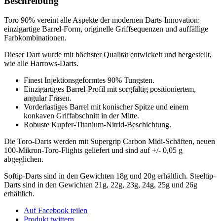
Beschreibung
Toro 90% vereint alle Aspekte der modernen Darts-Innovation:
einzigartige Barrel-Form, originelle Griffsequenzen und auffällige
Farbkombinationen.
Dieser Dart wurde mit höchster Qualität entwickelt und hergestellt,
wie alle Harrows-Darts.
Finest Injektionsgeformtes 90% Tungsten.
Einzigartiges Barrel-Profil mit sorgfältig positioniertem,
angular Fräsen.
Vorderlastiges Barrel mit konischer Spitze und einem
konkaven Griffabschnitt in der Mitte.
Robuste Kupfer-Titanium-Nitrid-Beschichtung.
Die Toro-Darts werden mit Supergrip Carbon Midi-Schäften, neuen
100-Mikron-Toro-Flights geliefert und sind auf +/- 0,05 g
abgeglichen.
Softip-Darts sind in den Gewichten 18g und 20g erhältlich. Steeltip-
Darts sind in den Gewichten 21g, 22g, 23g, 24g, 25g und 26g
erhältlich.
Auf Facebook teilen
Produkt twittern