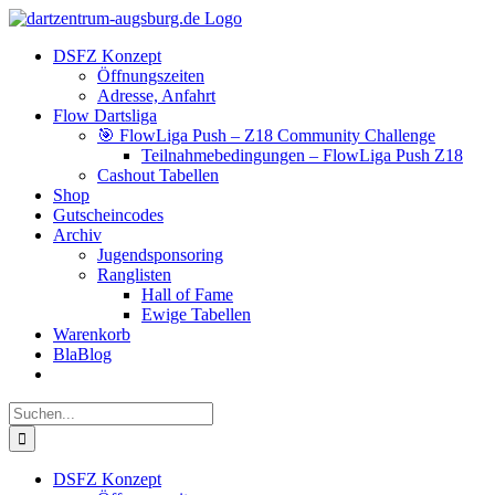
Zum
Facebook
Instagram
YouTube
Inhalt
DSFZ Konzept
springen
Öffnungszeiten
Adresse, Anfahrt
Flow Dartsliga
🎯 FlowLiga Push – Z18 Community Challenge
Teilnahmebedingungen – FlowLiga Push Z18
Cashout Tabellen
Shop
Gutscheincodes
Archiv
Jugendsponsoring
Ranglisten
Hall of Fame
Ewige Tabellen
Warenkorb
BlaBlog
Suche
nach:
DSFZ Konzept