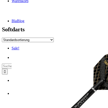
Warenkorb
BlaBlog
Softdarts
Sale!
Suche
nach:
DSFZ Konzept
Öffnungszeiten
Adresse, Anfahrt
Flow Dartsliga
🎯 FlowLiga Push – Z18 Community Challenge
Teilnahmebedingungen – FlowLiga Push Z18
Cashout Tabellen