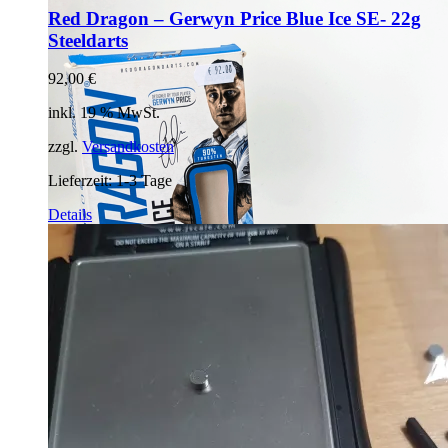
Red Dragon – Gerwyn Price Blue Ice SE- 22g
Steeldarts
92,00
€
inkl. 19 % MwSt.
zzgl.
Versandkosten
Lieferzeit:
1-3 Tage
Details