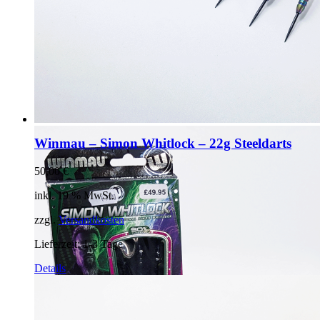
Winmau – Simon Whitlock – 22g Steeldarts
50,00
€
inkl. 19 % MwSt.
zzgl.
Versandkosten
Lieferzeit:
1-3 Tage
Details