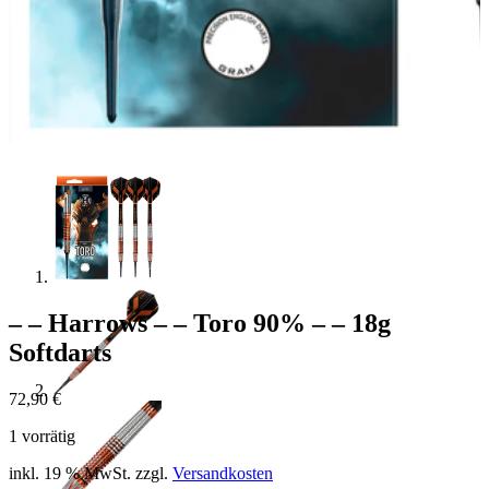
– – Harrows – – Toro 90% – – 18g
Softdarts
72,90
€
1 vorrätig
inkl. 19 % MwSt.
zzgl.
Versandkosten