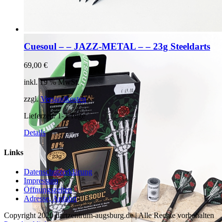
Cuesoul – – JAZZ-METAL – – 23g Steeldarts
69,00
€
inkl. 19 % MwSt.
zzgl.
Versandkosten
Lieferzeit:
1-3 Tage
Details
Links
Datenschutzerklärung
Impressum
Öffnungszeiten
Adresse, Anfahrt
Copyright 2020 dartzentrum-augsburg.de | Alle Rechte vorbehalten