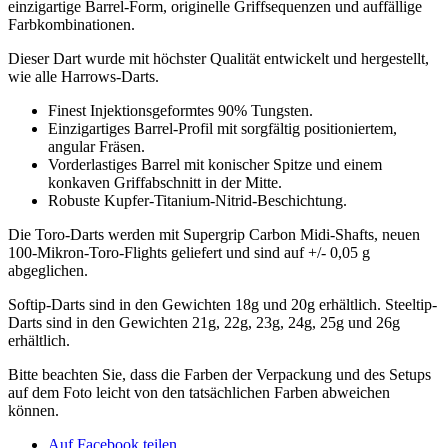
einzigartige Barrel-Form, originelle Griffsequenzen und auffällige
Softdarts
Farbkombinationen.
Menge
Dieser Dart wurde mit höchster Qualität entwickelt und hergestellt,
wie alle Harrows-Darts.
Finest Injektionsgeformtes 90% Tungsten.
Einzigartiges Barrel-Profil mit sorgfältig positioniertem,
angular Fräsen.
Vorderlastiges Barrel mit konischer Spitze und einem
konkaven Griffabschnitt in der Mitte.
Robuste Kupfer-Titanium-Nitrid-Beschichtung.
Die Toro-Darts werden mit Supergrip Carbon Midi-Shafts, neuen
100-Mikron-Toro-Flights geliefert und sind auf +/- 0,05 g
abgeglichen.
Softip-Darts sind in den Gewichten 18g und 20g erhältlich. Steeltip-
Darts sind in den Gewichten 21g, 22g, 23g, 24g, 25g und 26g
erhältlich.
Bitte beachten Sie, dass die Farben der Verpackung und des Setups
auf dem Foto leicht von den tatsächlichen Farben abweichen
können.
Auf Facebook teilen