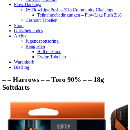
Flow Dartsliga
🎯 FlowLiga Push – Z18 Community Challenge
Teilnahmebedingungen – FlowLiga Push Z18
Cashout Tabellen
Shop
Gutscheincodes
Archiv
Jugendsponsoring
Ranglisten
Hall of Fame
Ewige Tabellen
Warenkorb
BlaBlog
– – Harrows – – Toro 90% – – 18g
Softdarts