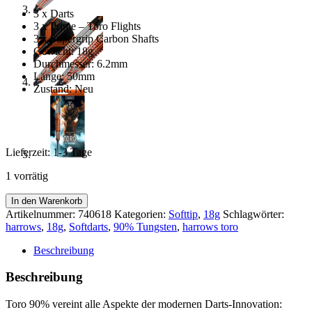
3 x Darts
3 x Prime – Toro Flights
3 x Supergrip Carbon Shafts
Gewicht: 18g
Durchmesser: 6.2mm
Länge: 50mm
Zustand: Neu
Lieferzeit:
1-3 Tage
1 vorrätig
-
In den Warenkorb
-
Artikelnummer:
740618
Kategorien:
Softtip
,
18g
Schlagwörter:
Harrows
harrows
,
18g
,
Softdarts
,
90% Tungsten
,
harrows toro
-
-
Beschreibung
Toro
90%
Beschreibung
-
-
Toro 90% vereint alle Aspekte der modernen Darts-Innovation:
18g