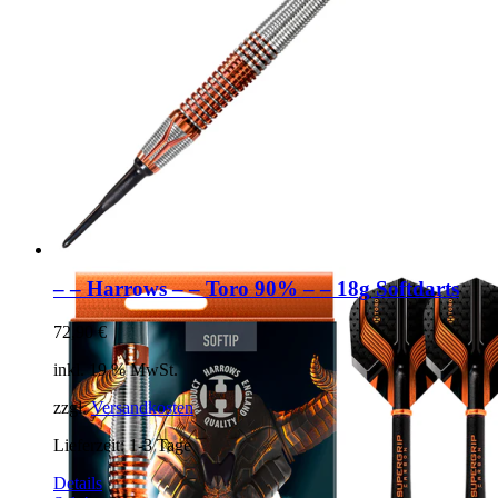
– – Harrows – – Toro 90% – – 18g Softdarts
72,90
€
inkl. 19 % MwSt.
zzgl.
Versandkosten
Lieferzeit:
1-3 Tage
Details