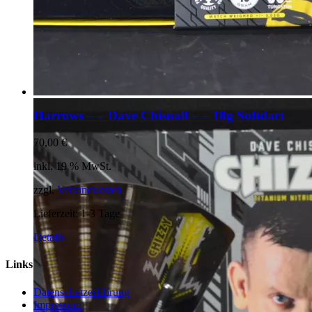
Harrows – – Dave Chisnall – – 18g Softdart
70,00
€
inkl. 19 % MwSt.
zzgl.
Versandkosten
Lieferzeit:
1-3 Tage
Details
Links
Datenschutzerklärung
Impressum