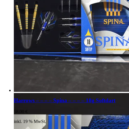
Harrows – – – – Spina – – – – 18g Softdart
58,00
€
inkl. 19 % MwSt.