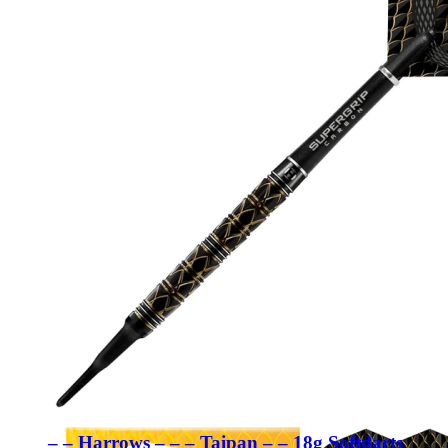
– – Harrows – – – Taipan – – 18g Softdarts