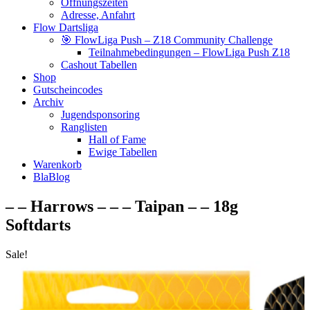
Öffnungszeiten
Adresse, Anfahrt
Flow Dartsliga
🎯 FlowLiga Push – Z18 Community Challenge
Teilnahmebedingungen – FlowLiga Push Z18
Cashout Tabellen
Shop
Gutscheincodes
Archiv
Jugendsponsoring
Ranglisten
Hall of Fame
Ewige Tabellen
Warenkorb
BlaBlog
– – Harrows – – – Taipan – – 18g
Softdarts
Sale!