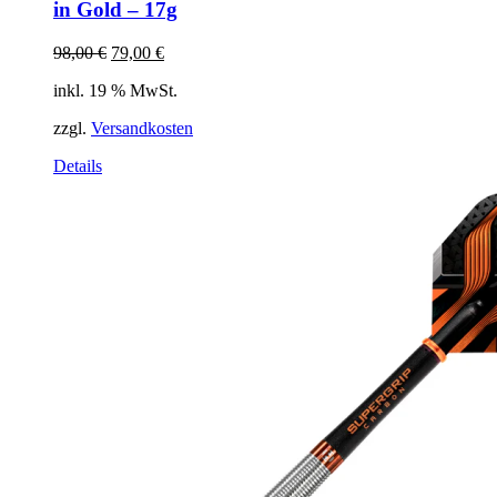
in Gold – 17g
Ursprünglicher
Aktueller
98,00
€
79,00
€
Preis
Preis
inkl. 19 % MwSt.
war:
ist:
98,00 €
79,00 €.
zzgl.
Versandkosten
Details