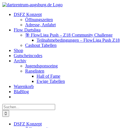
Zum
Facebook
Instagram
YouTube
Inhalt
DSFZ Konzept
springen
Öffnungszeiten
Adresse, Anfahrt
Flow Dartsliga
🎯 FlowLiga Push – Z18 Community Challenge
Teilnahmebedingungen – FlowLiga Push Z18
Cashout Tabellen
Shop
Gutscheincodes
Archiv
Jugendsponsoring
Ranglisten
Hall of Fame
Ewige Tabellen
Warenkorb
BlaBlog
Suche
nach:
DSFZ Konzept