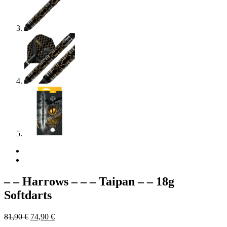
– – Harrows – – – Taipan – – 18g
Softdarts
Ursprünglicher
Aktueller
81,90
€
74,90
€
Preis
Preis