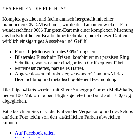
-
-
!!ES FEHLEN DIE FLIGHTS!!
18g
Softdarts
Komplex gestaltet und fachmännisch hergestellt mit einer
Menge
brandneuen CNC-Maschinen, wurde der Taipan entwickelt. Ein
wunderschöner 90% Tungsten-Dart mit einer komplexen Mischung
aus fortschrittlichen Bearbeitungstechniken, bietet dieser Dart ein
wirklich einzigartiges Aussehen und Gefühl.
Finest Injektionsgeformtes 90% Tungsten.
Bilaterales Einschnitt-Fräsen, kombiniert mit präzisen Ring-
Schnitten, was zu einer einzigartigen Griffsequenz führt.
Mittelbalanciertes, paralleles Barrel.
Abgeschlossen mit robuster, schwarzer Titanium-Nitrid-
Beschichtung und metallisch goldener Beschichtung.
Die Taipan-Darts werden mit Silver Supergrip Carbon Midi-Shafts,
neuen 100-Mikron-Taipan-Flights geliefert und sind auf +/- 0,05 g
abgeglichen.
Bitte beachten Sie, dass die Farben der Verpackung und des Setups
auf dem Foto leicht von den tatsächlichen Farben abweichen
können.
Auf Facebook teilen