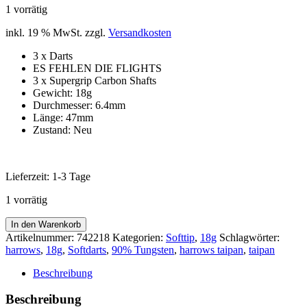
1 vorrätig
war:
ist:
81,90 €
74,90 €.
inkl. 19 % MwSt.
zzgl.
Versandkosten
3 x Darts
ES FEHLEN DIE FLIGHTS
3 x Supergrip Carbon Shafts
Gewicht: 18g
Durchmesser: 6.4mm
Länge: 47mm
Zustand: Neu
Lieferzeit:
1-3 Tage
1 vorrätig
-
In den Warenkorb
-
Artikelnummer:
742218
Kategorien:
Softtip
,
18g
Schlagwörter:
Harrows
harrows
,
18g
,
Softdarts
,
90% Tungsten
,
harrows taipan
,
taipan
-
-
Beschreibung
-
Taipan
Beschreibung