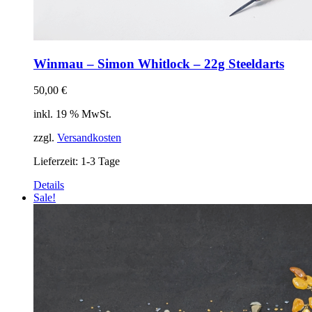
Winmau – Simon Whitlock – 22g Steeldarts
50,00
€
inkl. 19 % MwSt.
zzgl.
Versandkosten
Lieferzeit:
1-3 Tage
Details
Sale!