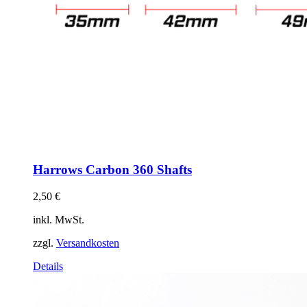
Harrows Carbon 360 Shafts
2,50
€
inkl. MwSt.
zzgl.
Versandkosten
Dieses
Details
Produkt
weist
mehrere