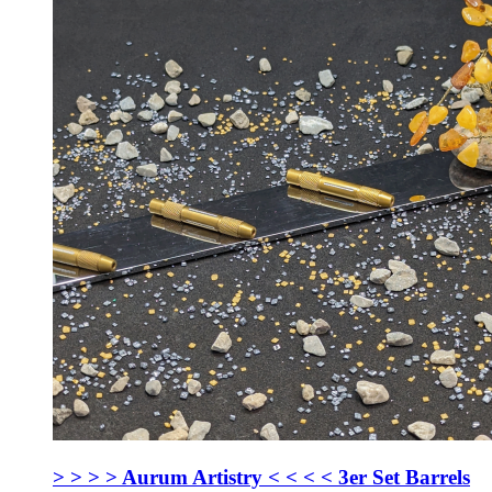
> > > > Aurum Artistry < < < < 3er Set Barrels