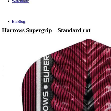
Warenkorb
BlaBlog
Harrows Supergrip – Standard rot
Suche
nach:
DSFZ Konzept
Öffnungszeiten
Adresse, Anfahrt
Flow Dartsliga
🎯 FlowLiga Push – Z18 Community Challenge
Teilnahmebedingungen – FlowLiga Push Z18
Cashout Tabellen