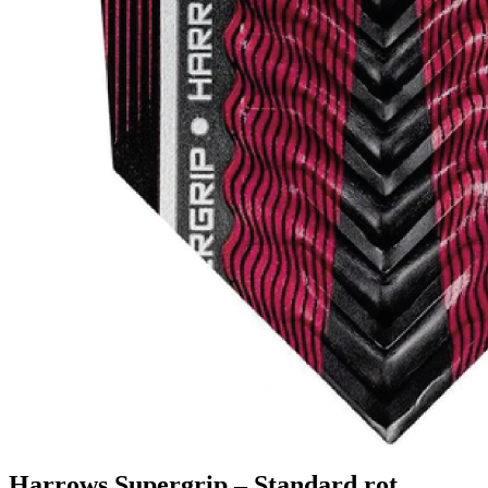
Shop
Gutscheincodes
Archiv
Jugendsponsoring
Ranglisten
Hall of Fame
Ewige Tabellen
Warenkorb
BlaBlog
Harrows Supergrip – Standard rot