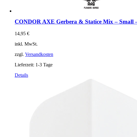
CONDOR AXE Gerbera & Statice Mix – Small –
14,95
€
inkl. MwSt.
zzgl.
Versandkosten
Lieferzeit:
1-3 Tage
Dieses
Details
Produkt
weist
mehrere
Varianten
auf.
Die
Optionen
können
auf
der
Produktseite