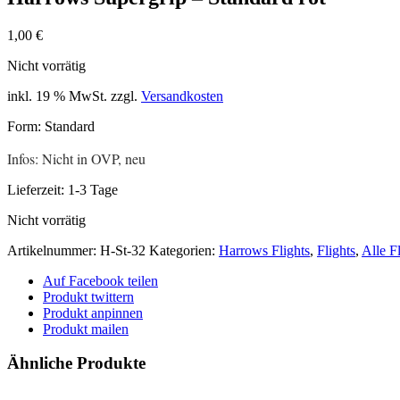
1,00
€
Nicht vorrätig
inkl. 19 % MwSt.
zzgl.
Versandkosten
Form: Standard
Infos: Nicht in OVP, neu
Lieferzeit:
1-3 Tage
Nicht vorrätig
Artikelnummer:
H-St-32
Kategorien:
Harrows Flights
,
Flights
,
Alle F
Auf Facebook teilen
Produkt twittern
Produkt anpinnen
Produkt mailen
Ähnliche Produkte