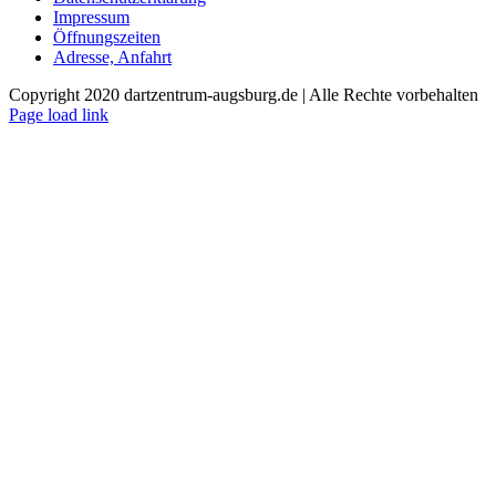
Impressum
Öffnungszeiten
Adresse, Anfahrt
Copyright 2020 dartzentrum-augsburg.de | Alle Rechte vorbehalten
Facebook
Instagram
YouTube
Page load link
Nach
oben