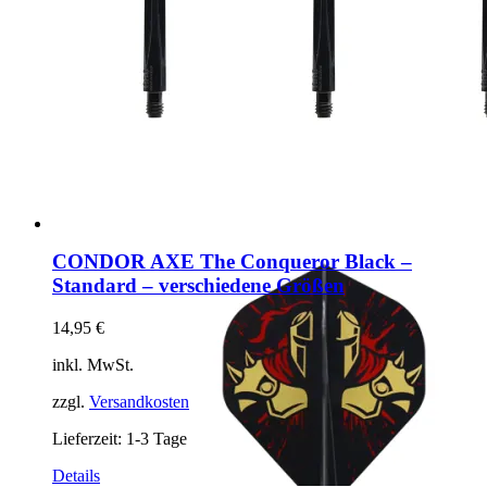
CONDOR AXE The Conqueror Black –
Standard – verschiedene Größen
14,95
€
inkl. MwSt.
zzgl.
Versandkosten
Lieferzeit:
1-3 Tage
Dieses
Details