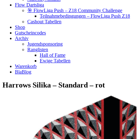
Flow Dartsliga
🎯 FlowLiga Push – Z18 Community Challenge
Teilnahmebedingungen – FlowLiga Push Z18
Cashout Tabellen
Shop
Gutscheincodes
Archiv
Jugendsponsoring
Ranglisten
Hall of Fame
Ewige Tabellen
Warenkorb
BlaBlog
Harrows Silika – Standard – rot