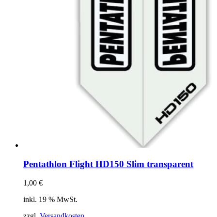
gewählt
werden
Pentathlon Flight HD150 Slim transparent
1,00
€
inkl. 19 % MwSt.
zzgl.
Versandkosten