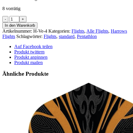
8 vorrätig
Harrows
Retina
In den Warenkorb
-
Artikelnummer:
H-Ve-4
Kategorien:
Flights
,
Alle Flights
,
Harrows
-
Flights
Schlagwörter:
Flights
,
standard
,
Pentathlon
Velos
-
Auf Facebook teilen
-
Produkt twittern
smokey
Produkt anpinnen
Menge
Produkt mailen
Ähnliche Produkte