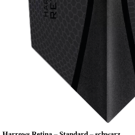
Shop
Gutscheincodes
Archiv
Jugendsponsoring
Ranglisten
Hall of Fame
Ewige Tabellen
Warenkorb
BlaBlog
Harrows Retina – Standard – schwarz