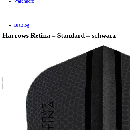
Warenkorb
BlaBlog
Harrows Retina – Standard – schwarz
Suche
nach:
DSFZ Konzept
Öffnungszeiten
Adresse, Anfahrt
Flow Dartsliga
🎯 FlowLiga Push – Z18 Community Challenge
Teilnahmebedingungen – FlowLiga Push Z18
Cashout Tabellen