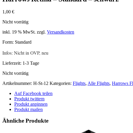
1,00
€
Nicht vorrätig
inkl. 19 % MwSt.
zzgl.
Versandkosten
Form: Standard
Infos: Nicht in OVP, neu
Lieferzeit:
1-3 Tage
Nicht vorrätig
Artikelnummer:
H-St-12
Kategorien:
Flights
,
Alle Flights
,
Harrows Fl
Auf Facebook teilen
Produkt twittern
Produkt anpinnen
Produkt mailen
Ähnliche Produkte