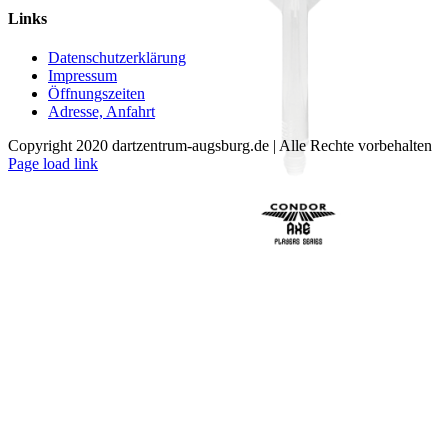
weist
Links
mehrere
Varianten
Datenschutzerklärung
auf.
Impressum
Die
Öffnungszeiten
Optionen
Adresse, Anfahrt
können
auf
Copyright 2020 dartzentrum-augsburg.de | Alle Rechte vorbehalten
der
Facebook
Instagram
YouTube
Page load link
Produktseite
Nach
gewählt
oben
werden