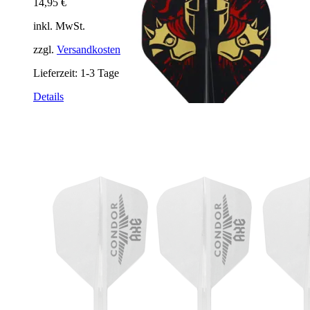
14,95
€
inkl. MwSt.
zzgl.
Versandkosten
Lieferzeit:
1-3 Tage
Dieses
Details
Produkt
weist
mehrere
Varianten
auf.
Die
Optionen
können
auf
der
Produktseite
gewählt
werden