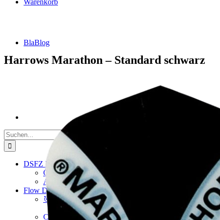
Warenkorb
BlaBlog
Harrows Marathon – Standard schwarz
Suche
nach:
DSFZ Konzept
Öffnungszeiten
Adresse, Anfahrt
Flow Dartsliga
🎯 FlowLiga Push – Z18 Community Challenge
Teilnahmebedingungen – FlowLiga Push Z18
Cashout Tabellen