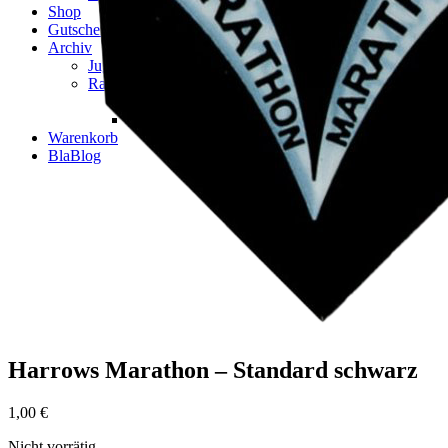
Shop
Gutscheincodes
Archiv
Jugendsponsoring
Ranglisten
Hall of Fame
Ewige Tabellen
Warenkorb
BlaBlog
Harrows Marathon – Standard schwarz
1,00
€
Nicht vorrätig