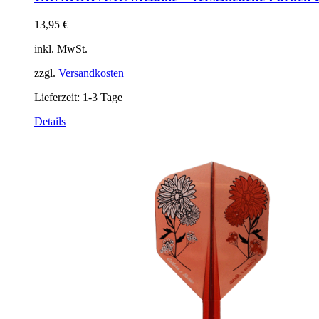
13,95
€
inkl. MwSt.
zzgl.
Versandkosten
Lieferzeit:
1-3 Tage
Dieses
Details
Produkt
weist
mehrere
Varianten
auf.
Die
Optionen
können
auf
der
Produktseite
gewählt
werden