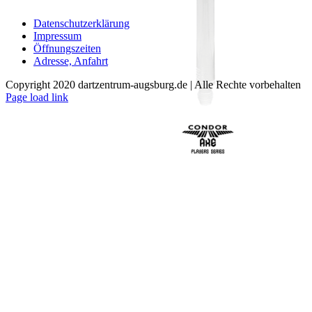
mehrere
Varianten
Datenschutzerklärung
auf.
Impressum
Die
Öffnungszeiten
Optionen
Adresse, Anfahrt
können
auf
Copyright 2020 dartzentrum-augsburg.de | Alle Rechte vorbehalten
der
Facebook
Instagram
YouTube
Page load link
Produktseite
Nach
gewählt
oben
werden