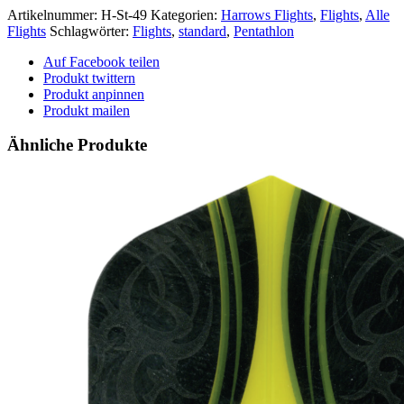
Artikelnummer:
H-St-49
Kategorien:
Harrows Flights
,
Flights
,
Alle
Flights
Schlagwörter:
Flights
,
standard
,
Pentathlon
Auf Facebook teilen
Produkt twittern
Produkt anpinnen
Produkt mailen
Ähnliche Produkte