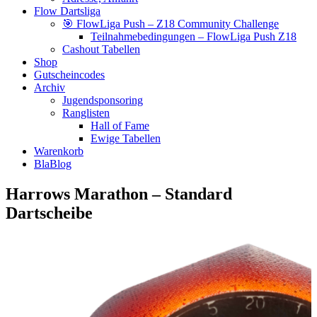
Flow Dartsliga
🎯 FlowLiga Push – Z18 Community Challenge
Teilnahmebedingungen – FlowLiga Push Z18
Cashout Tabellen
Shop
Gutscheincodes
Archiv
Jugendsponsoring
Ranglisten
Hall of Fame
Ewige Tabellen
Warenkorb
BlaBlog
Harrows Marathon – Standard
Dartscheibe