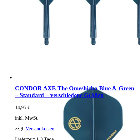
CONDOR AXE The Omeshicha Blue & Green
– Standard – verschiedene Größen
14,95
€
inkl. MwSt.
zzgl.
Versandkosten
Lieferzeit:
1-3 Tage