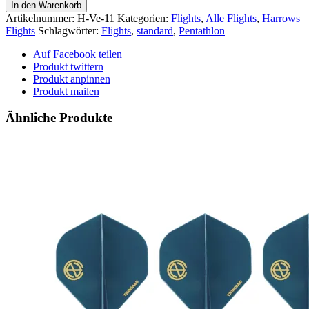
Flights
In den Warenkorb
-
Artikelnummer:
H-Ve-11
Kategorien:
Flights
,
Alle Flights
,
Harrows
-
Flights
Schlagwörter:
Flights
,
standard
,
Pentathlon
Velos
-
Auf Facebook teilen
-
Produkt twittern
grün
Produkt anpinnen
Menge
Produkt mailen
Ähnliche Produkte