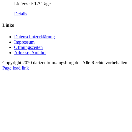
Lieferzeit:
1-3 Tage
Dieses
Details
Produkt
weist
Links
mehrere
Varianten
Datenschutzerklärung
auf.
Impressum
Die
Öffnungszeiten
Optionen
Adresse, Anfahrt
können
auf
Copyright 2020 dartzentrum-augsburg.de | Alle Rechte vorbehalten
der
Facebook
Instagram
YouTube
Page load link
Produktseite
Nach
gewählt
oben
werden