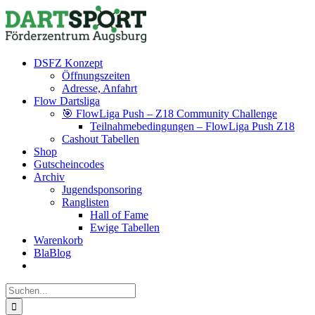
Zum
Facebook
Instagram
YouTube
Inhalt
springen
DSFZ Konzept
Öffnungszeiten
Adresse, Anfahrt
Flow Dartsliga
🎯 FlowLiga Push – Z18 Community Challenge
Teilnahmebedingungen – FlowLiga Push Z18
Cashout Tabellen
Shop
Gutscheincodes
Archiv
Jugendsponsoring
Ranglisten
Hall of Fame
Ewige Tabellen
Warenkorb
BlaBlog
Suche
nach: