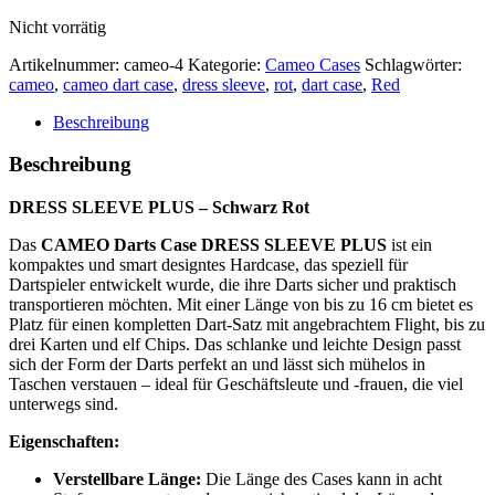
Nicht vorrätig
Artikelnummer:
cameo-4
Kategorie:
Cameo Cases
Schlagwörter:
cameo
,
cameo dart case
,
dress sleeve
,
rot
,
dart case
,
Red
Beschreibung
Beschreibung
DRESS SLEEVE PLUS – Schwarz Rot
Das
CAMEO Darts Case DRESS SLEEVE PLUS
ist ein
kompaktes und smart designtes Hardcase, das speziell für
Dartspieler entwickelt wurde, die ihre Darts sicher und praktisch
transportieren möchten. Mit einer Länge von bis zu 16 cm bietet es
Platz für einen kompletten Dart-Satz mit angebrachtem Flight, bis zu
drei Karten und elf Chips. Das schlanke und leichte Design passt
sich der Form der Darts perfekt an und lässt sich mühelos in
Taschen verstauen – ideal für Geschäftsleute und -frauen, die viel
unterwegs sind.
Eigenschaften:
Verstellbare Länge:
Die Länge des Cases kann in acht