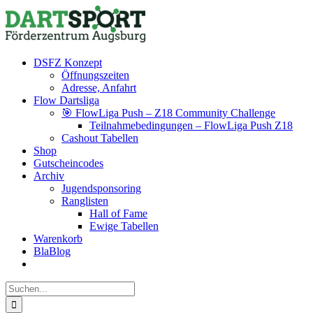
Zum
Facebook
Instagram
YouTube
Inhalt
springen
DSFZ Konzept
Öffnungszeiten
Adresse, Anfahrt
Flow Dartsliga
🎯 FlowLiga Push – Z18 Community Challenge
Teilnahmebedingungen – FlowLiga Push Z18
Cashout Tabellen
Shop
Gutscheincodes
Archiv
Jugendsponsoring
Ranglisten
Hall of Fame
Ewige Tabellen
Warenkorb
BlaBlog
Suche
nach: