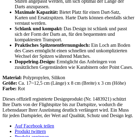
Stufen angepasst werden, um sich optimal der Länge der
Darts anzupassen.
Maximale Kapazität:
Bietet Platz für einen Dart-Satz,
Karten und Ersatzspitzen. Harte Darts können ebenfalls sicher
verstaut werden.
Schlank und kompakt:
Das Design ist schlank und passt
sich der Form der Darts an, für den bequemsten und
kompaktesten Transport.
Praktisches Spitzenentfernungsloch:
Ein Loch am Boden
des Cases ermöglicht einen schnellen und unkomplizierten
Wechsel der Spitzen während Matches.
Doppelring-Design:
Ermöglicht das Anbringen von
zusätzlichen Gegenständen wie Karabinern oder Point Cases.
Material:
Polypropylen, Silikon
Größe:
Ca. 17~12,5 cm (Länge) x 8 cm (Breite) x 3 cm (Höhe)
Farbe:
Rot
Dieses offiziell registrierte Designprodukt (Nr. 1483921) schützt
Ihre Darts von der Flightspitze bis zur Dartspitze, wodurch die
Lebensdauer Ihrer Ausrüstung deutlich verlängert wird. Ein Muss
für jeden Dartspieler, der Wert auf Qualität, Schutz und Design legt.
Auf Facebook teilen
Produkt twittern
Produkt anpinnen