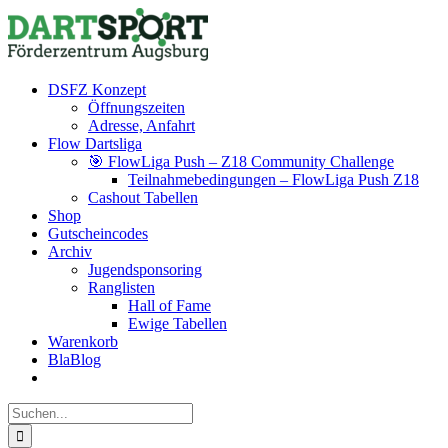
Zum
Facebook
Instagram
YouTube
Inhalt
springen
DSFZ Konzept
Öffnungszeiten
Adresse, Anfahrt
Flow Dartsliga
🎯 FlowLiga Push – Z18 Community Challenge
Teilnahmebedingungen – FlowLiga Push Z18
Cashout Tabellen
Shop
Gutscheincodes
Archiv
Jugendsponsoring
Ranglisten
Hall of Fame
Ewige Tabellen
Warenkorb
BlaBlog
Suche
nach: