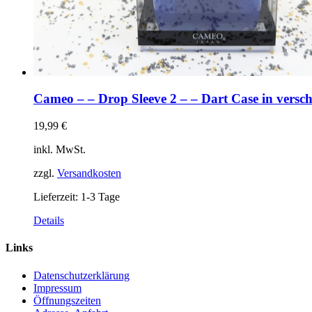
Cameo – – Drop Sleeve 2 – – Dart Case in versc
19,99
€
inkl. MwSt.
zzgl.
Versandkosten
Lieferzeit:
1-3 Tage
Dieses
Details
Produkt
weist
Links
mehrere
Varianten
Datenschutzerklärung
auf.
Impressum
Die
Öffnungszeiten
Optionen