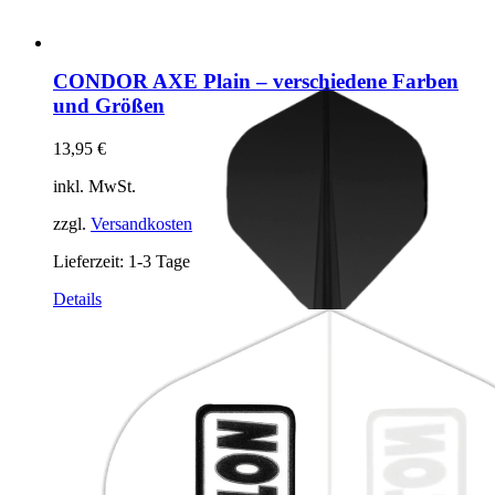
CONDOR AXE Plain – verschiedene Farben
und Größen
13,95
€
inkl. MwSt.
zzgl.
Versandkosten
Lieferzeit:
1-3 Tage
Dieses
Details
Produkt
weist
mehrere
Varianten
auf.
Die
Optionen
können
auf