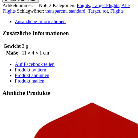
Vision
Artikelnummer:
T-No6-2
Kategorien:
Flights
,
Target Flights
,
Alle
Ultra
Flights
Schlagwörter:
transparent
,
standard
,
Target
,
rot
,
Flights
-
No6
Zusätzliche Informationen
-
schwarz
Zusätzliche Informationen
Menge
Gewicht
3 g
Maße
11 × 4 × 1 cm
Auf Facebook teilen
Produkt twittern
Produkt anpinnen
Produkt mailen
Ähnliche Produkte