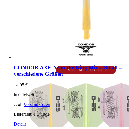
CONDOR AXE Neon the King Mix – Small –
verschiedene Größen
14,95
€
inkl. MwSt.
zzgl.
Versandkosten
Lieferzeit:
1-3 Tage
Dieses
Details
Produkt