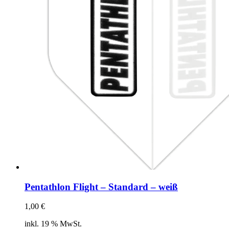
der
Produktseite
gewählt
werden
Pentathlon Flight – Standard – weiß
1,00
€
inkl. 19 % MwSt.