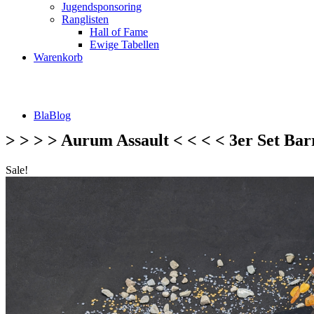
Jugendsponsoring
Ranglisten
Hall of Fame
Ewige Tabellen
Warenkorb
BlaBlog
> > > > Aurum Assault < < < < 3er Set Barr
Sale!
Suche
nach:
DSFZ Konzept
Öffnungszeiten
Adresse, Anfahrt