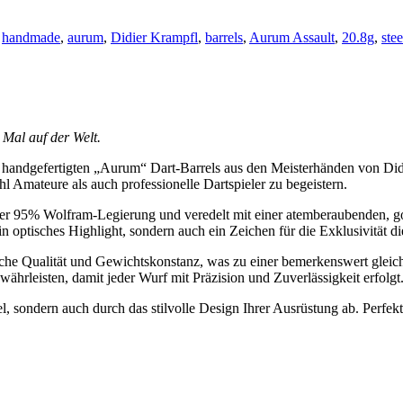
:
handmade
,
aurum
,
Didier Krampfl
,
barrels
,
Aurum Assault
,
20.8g
,
stee
1 Mal auf der Welt.
 handgefertigten „Aurum“ Dart-Barrels aus den Meisterhänden von Didie
hl Amateure als auch professionelle Dartspieler zu begeistern.
iger 95% Wolfram-Legierung und veredelt mit einer atemberaubenden, go
in optisches Highlight, sondern auch ein Zeichen für die Exklusivität d
iche Qualität und Gewichtskonstanz, was zu einer bemerkenswert gleich
ährleisten, damit jeder Wurf mit Präzision und Zuverlässigkeit erfolgt
, sondern auch durch das stilvolle Design Ihrer Ausrüstung ab. Perfekt f