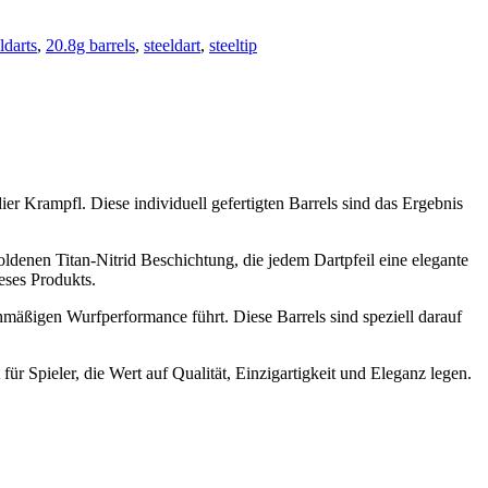
ldarts
,
20.8g barrels
,
steeldart
,
steeltip
r Krampfl. Diese individuell gefertigten Barrels sind das Ergebnis
ldenen Titan-Nitrid Beschichtung, die jedem Dartpfeil eine elegante
ieses Produkts.
mäßigen Wurfperformance führt. Diese Barrels sind speziell darauf
.
ür Spieler, die Wert auf Qualität, Einzigartigkeit und Eleganz legen.