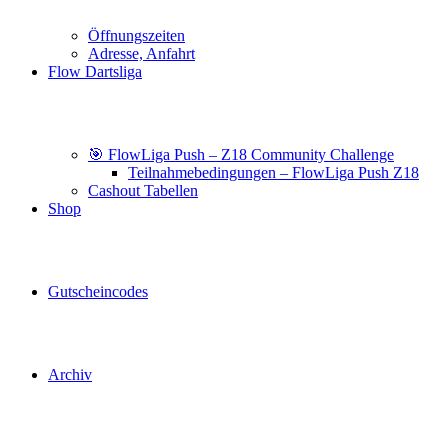
Öffnungszeiten
Adresse, Anfahrt
Flow Dartsliga
🎯 FlowLiga Push – Z18 Community Challenge
Teilnahmebedingungen – FlowLiga Push Z18
Cashout Tabellen
Shop
Gutscheincodes
Archiv