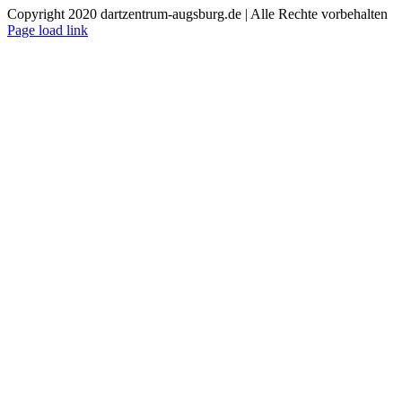
Copyright 2020 dartzentrum-augsburg.de | Alle Rechte vorbehalten
Facebook
Instagram
YouTube
Page load link
Nach
oben