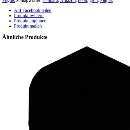
Flights
Schlagwörter:
standard
,
Amazon
,
neon
,
grün
,
Flights
Auf Facebook teilen
Produkt twittern
Produkt anpinnen
Produkt mailen
Ähnliche Produkte