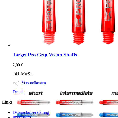
Target Pro Grip Vision Shafts
2,00
€
inkl. MwSt.
zzgl.
Versandkosten
Dieses
Details
Produkt
weist
Links
mehrere
Varianten
Datenschutzerklärung
auf.
Impressum