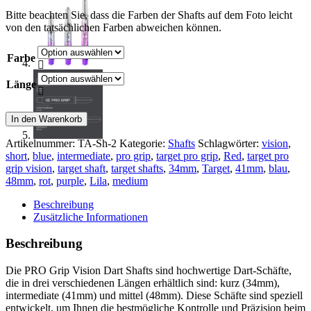
Bitte beachten Sie, dass die Farben der Shafts auf dem Foto leicht
von den tatsächlichen Farben abweichen können.
Farbe

Länge

Target
In den Warenkorb
Pro
Grip
Artikelnummer:
TA-Sh-2
Kategorie:
Shafts
Schlagwörter:
vision
,
Vision
short
,
blue
,
intermediate
,
pro grip
,
target pro grip
,
Red
,
target pro
Shafts
grip vision
,
target shaft
,
target shafts
,
34mm
,
Target
,
41mm
,
blau
,
Menge
48mm
,
rot
,
purple
,
Lila
,
medium
Beschreibung
Zusätzliche Informationen
Beschreibung
Die PRO Grip Vision Dart Shafts sind hochwertige Dart-Schäfte,
die in drei verschiedenen Längen erhältlich sind: kurz (34mm),
intermediate (41mm) und mittel (48mm). Diese Schäfte sind speziell
entwickelt, um Ihnen die bestmögliche Kontrolle und Präzision beim