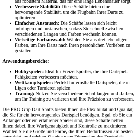
aus robustem Material, das für eine lange Lebensdauer sorgt.
Verbesserte Stabilität:
Diese Schäfte bieten eine
hervorragende Stabilität, um die Flugbahn Ihrer Darts zu
optimieren.
Einfacher Austausch:
Die Schäfte lassen sich leicht
anbringen und austauschen, sodass Sie schnell zwischen
verschiedenen Längen und Farben wechseln können.
Vielseitige Farbauswahl:
Wählen Sie aus drei lebendigen
Farben, um Ihre Darts nach Ihren persönlichen Vorlieben zu
gestalten.
Anwendungsbereiche:
Hobbyspieler:
Ideal für Freizeitsportler, die ihre Dartspiel-
Fähigkeiten verbessern möchten.
Wettkampfspieler:
Perfekt für ernsthafte Dartspieler, die in
Ligen oder Turnieren spielen.
Training:
Nutzen Sie verschiedene Schaftlängen und -farben,
um Ihr Training zu variieren und Ihre Präzision zu verbessern.
Die PRO Grip Dart Shafts bieten Ihnen die Flexibilität und Qualität,
die Sie für ein hervorragendes Dartspiel benötigen. Egal, ob Sie ein
Anfänger oder ein erfahrener Spieler sind, diese Schäfte helfen
Ihnen dabei, Ihre Wurfgenauigkeit und Kontrolle zu maximieren.
Wählen Sie die Größe und Farbe, die Ihren Bedürfnissen am besten
entspricht, und erleben Sie eine neue Dimension des Dartspiels.