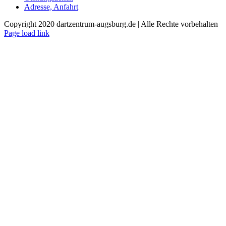
Adresse, Anfahrt
Copyright 2020 dartzentrum-augsburg.de | Alle Rechte vorbehalten
Facebook
Instagram
YouTube
Page load link
Nach
oben