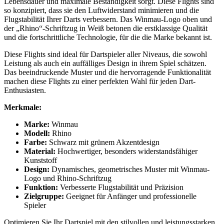
Lebensdauer und maximale Beständigkeit sorgt. Diese Flights sind
so konzipiert, dass sie den Luftwiderstand minimieren und die
Flugstabilität Ihrer Darts verbessern. Das Winmau-Logo oben und
der „Rhino“-Schriftzug in Weiß betonen die erstklassige Qualität
und die fortschrittliche Technologie, für die die Marke bekannt ist.
Diese Flights sind ideal für Dartspieler aller Niveaus, die sowohl
Leistung als auch ein auffälliges Design in ihrem Spiel schätzen.
Das beeindruckende Muster und die hervorragende Funktionalität
machen diese Flights zu einer perfekten Wahl für jeden Dart-
Enthusiasten.
Merkmale:
Marke:
Winmau
Modell:
Rhino
Farbe:
Schwarz mit grünem Akzentdesign
Material:
Hochwertiger, besonders widerstandsfähiger
Kunststoff
Design:
Dynamisches, geometrisches Muster mit Winmau-
Logo und Rhino-Schriftzug
Funktion:
Verbesserte Flugstabilität und Präzision
Zielgruppe:
Geeignet für Anfänger und professionelle
Spieler
Optimieren Sie Ihr Dartspiel mit den stilvollen und leistungsstarken