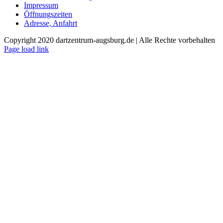
Impressum
Öffnungszeiten
Adresse, Anfahrt
Copyright 2020 dartzentrum-augsburg.de | Alle Rechte vorbehalten
Facebook
Instagram
YouTube
Page load link
Nach
oben