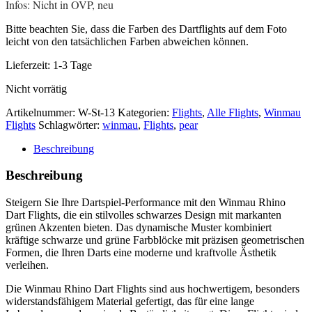
Infos: Nicht in OVP, neu
Bitte beachten Sie, dass die Farben des Dartflights auf dem Foto
leicht von den tatsächlichen Farben abweichen können.
Lieferzeit:
1-3 Tage
Nicht vorrätig
Artikelnummer:
W-St-13
Kategorien:
Flights
,
Alle Flights
,
Winmau
Flights
Schlagwörter:
winmau
,
Flights
,
pear
Beschreibung
Beschreibung
Steigern Sie Ihre Dartspiel-Performance mit den Winmau Rhino
Dart Flights, die ein stilvolles schwarzes Design mit markanten
grünen Akzenten bieten. Das dynamische Muster kombiniert
kräftige schwarze und grüne Farbblöcke mit präzisen geometrischen
Formen, die Ihren Darts eine moderne und kraftvolle Ästhetik
verleihen.
Die Winmau Rhino Dart Flights sind aus hochwertigem, besonders
widerstandsfähigem Material gefertigt, das für eine lange