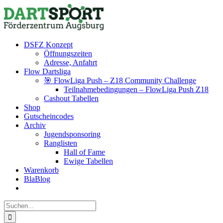
Zum
Facebook
Instagram
YouTube
Inhalt
springen
DSFZ Konzept
Öffnungszeiten
Adresse, Anfahrt
Flow Dartsliga
🎯 FlowLiga Push – Z18 Community Challenge
Teilnahmebedingungen – FlowLiga Push Z18
Cashout Tabellen
Shop
Gutscheincodes
Archiv
Jugendsponsoring
Ranglisten
Hall of Fame
Ewige Tabellen
Warenkorb
BlaBlog
Suche
nach: