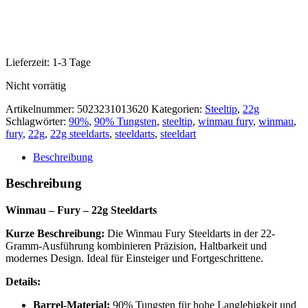
Lieferzeit:
1-3 Tage
Nicht vorrätig
Artikelnummer:
5023231013620
Kategorien:
Steeltip
,
22g
Schlagwörter:
90%
,
90% Tungsten
,
steeltip
,
winmau fury
,
winmau
,
fury
,
22g
,
22g steeldarts
,
steeldarts
,
steeldart
Beschreibung
Beschreibung
Winmau – Fury – 22g Steeldarts
Kurze Beschreibung:
Die Winmau Fury Steeldarts in der 22-
Gramm-Ausführung kombinieren Präzision, Haltbarkeit und
modernes Design. Ideal für Einsteiger und Fortgeschrittene.
Details:
Barrel-Material:
90% Tungsten für hohe Langlebigkeit und