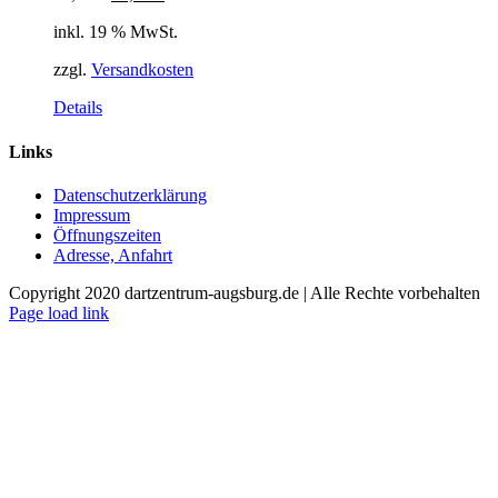
Preis
Preis
inkl. 19 % MwSt.
war:
ist:
98,00 €
79,00 €.
zzgl.
Versandkosten
Details
Links
Datenschutzerklärung
Impressum
Öffnungszeiten
Adresse, Anfahrt
Copyright 2020 dartzentrum-augsburg.de | Alle Rechte vorbehalten
Facebook
Instagram
YouTube
Page load link
Nach
oben