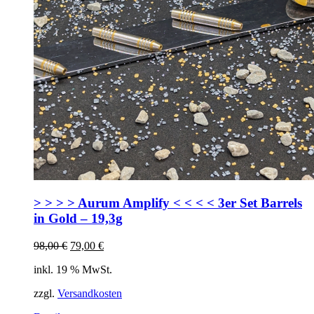
> > > > Aurum Amplify < < < < 3er Set Barrels
in Gold – 19,3g
Ursprünglicher
Aktueller
98,00
€
79,00
€
Preis
Preis
inkl. 19 % MwSt.
war:
ist:
98,00 €
79,00 €.
zzgl.
Versandkosten