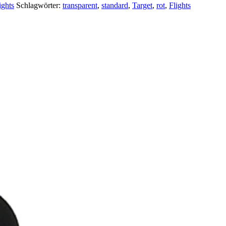
ights
Schlagwörter:
transparent
,
standard
,
Target
,
rot
,
Flights