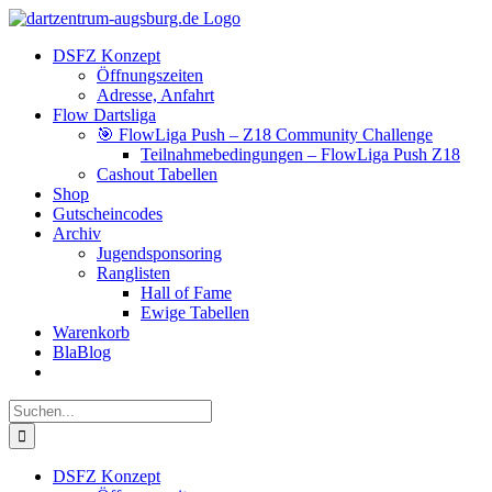
Zum
Facebook
Instagram
YouTube
Inhalt
DSFZ Konzept
springen
Öffnungszeiten
Adresse, Anfahrt
Flow Dartsliga
🎯 FlowLiga Push – Z18 Community Challenge
Teilnahmebedingungen – FlowLiga Push Z18
Cashout Tabellen
Shop
Gutscheincodes
Archiv
Jugendsponsoring
Ranglisten
Hall of Fame
Ewige Tabellen
Warenkorb
BlaBlog
Suche
nach:
DSFZ Konzept