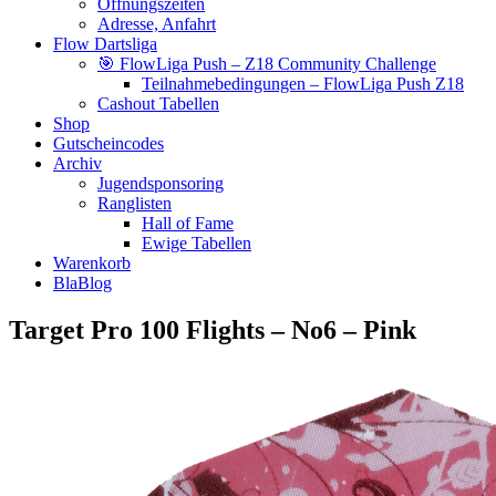
Öffnungszeiten
Adresse, Anfahrt
Flow Dartsliga
🎯 FlowLiga Push – Z18 Community Challenge
Teilnahmebedingungen – FlowLiga Push Z18
Cashout Tabellen
Shop
Gutscheincodes
Archiv
Jugendsponsoring
Ranglisten
Hall of Fame
Ewige Tabellen
Warenkorb
BlaBlog
Target Pro 100 Flights – No6 – Pink