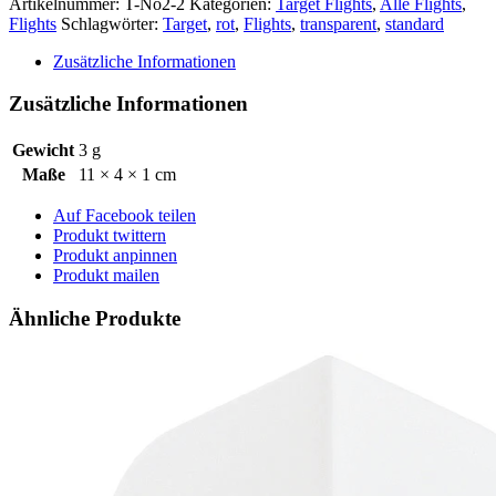
Artikelnummer:
T-No2-2
Kategorien:
Target Flights
,
Alle Flights
,
Flights
Schlagwörter:
Target
,
rot
,
Flights
,
transparent
,
standard
Zusätzliche Informationen
Zusätzliche Informationen
Gewicht
3 g
Maße
11 × 4 × 1 cm
Auf Facebook teilen
Produkt twittern
Produkt anpinnen
Produkt mailen
Ähnliche Produkte