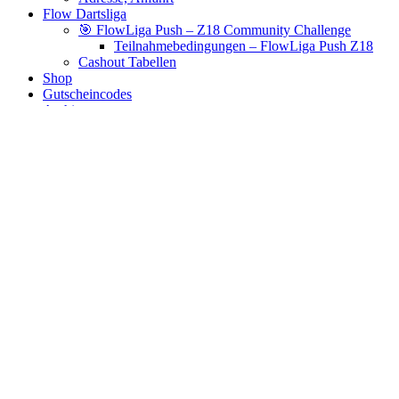
Flow Dartsliga
🎯 FlowLiga Push – Z18 Community Challenge
Teilnahmebedingungen – FlowLiga Push Z18
Cashout Tabellen
Shop
Gutscheincodes
Archiv
Jugendsponsoring
Ranglisten
Hall of Fame
Ewige Tabellen
Warenkorb
BlaBlog
velocity
Es wurden keine Produkte gefunden, die deiner Auswahl
entsprechen.
Links