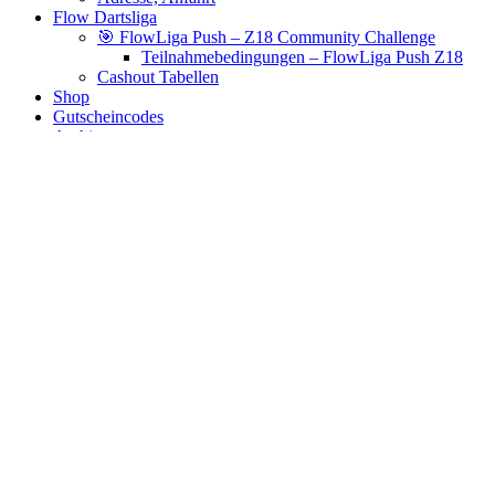
Flow Dartsliga
🎯 FlowLiga Push – Z18 Community Challenge
Teilnahmebedingungen – FlowLiga Push Z18
Cashout Tabellen
Shop
Gutscheincodes
Archiv
Jugendsponsoring
Ranglisten
Hall of Fame
Ewige Tabellen
Warenkorb
BlaBlog
umwelt
Es wurden keine Produkte gefunden, die deiner Auswahl
entsprechen.
Links