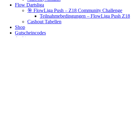
Flow Dartsliga
🎯 FlowLiga Push – Z18 Community Challenge
Teilnahmebedingungen – FlowLiga Push Z18
Cashout Tabellen
Shop
Gutscheincodes
Archiv
Jugendsponsoring
Ranglisten
Hall of Fame
Ewige Tabellen
Warenkorb
BlaBlog
trinidad
Es wurden keine Produkte gefunden, die deiner Auswahl
entsprechen.
Links