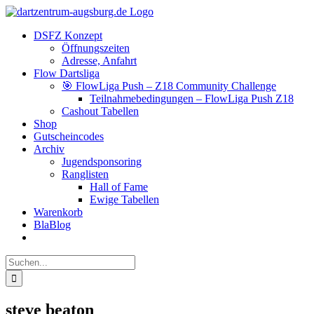
Zum
Facebook
Instagram
YouTube
Inhalt
DSFZ Konzept
springen
Öffnungszeiten
Adresse, Anfahrt
Flow Dartsliga
🎯 FlowLiga Push – Z18 Community Challenge
Teilnahmebedingungen – FlowLiga Push Z18
Cashout Tabellen
Shop
Gutscheincodes
Archiv
Jugendsponsoring
Ranglisten
Hall of Fame
Ewige Tabellen
Warenkorb
BlaBlog
Suche
nach:
steve beaton