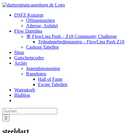
Zum
Facebook
Instagram
YouTube
Inhalt
DSFZ Konzept
springen
Öffnungszeiten
Adresse, Anfahrt
Flow Dartsliga
🎯 FlowLiga Push – Z18 Community Challenge
Teilnahmebedingungen – FlowLiga Push Z18
Cashout Tabellen
Shop
Gutscheincodes
Archiv
Jugendsponsoring
Ranglisten
Hall of Fame
Ewige Tabellen
Warenkorb
BlaBlog
Suche
nach:
steeldart