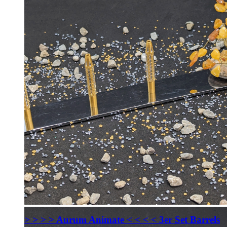
> > > > Aurum Animate < < < < 3er Set Barrels