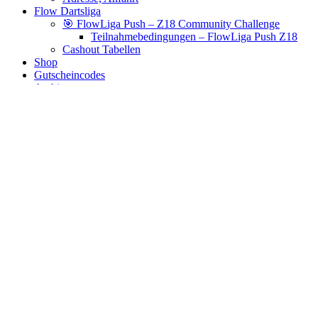
Flow Dartsliga
🎯 FlowLiga Push – Z18 Community Challenge
Teilnahmebedingungen – FlowLiga Push Z18
Cashout Tabellen
Shop
Gutscheincodes
Archiv
Jugendsponsoring
Ranglisten
Hall of Fame
Ewige Tabellen
Warenkorb
BlaBlog
solid
Es wurden keine Produkte gefunden, die deiner Auswahl
entsprechen.
Links