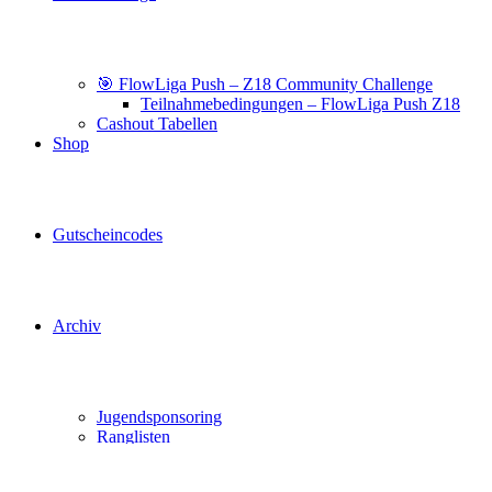
🎯 FlowLiga Push – Z18 Community Challenge
Teilnahmebedingungen – FlowLiga Push Z18
Cashout Tabellen
Shop
Gutscheincodes
Archiv
Jugendsponsoring
Ranglisten
Hall of Fame
Ewige Tabellen