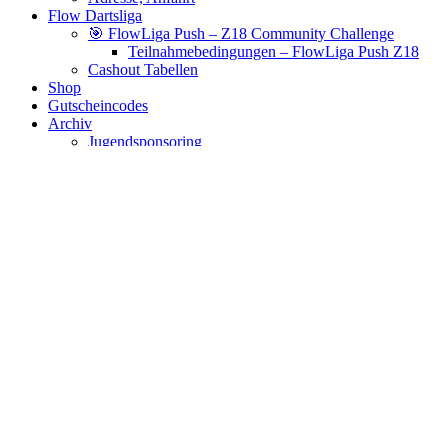
Flow Dartsliga
🎯 FlowLiga Push – Z18 Community Challenge
Teilnahmebedingungen – FlowLiga Push Z18
Cashout Tabellen
Shop
Gutscheincodes
Archiv
Jugendsponsoring
Ranglisten
Hall of Fame
Ewige Tabellen
Warenkorb
BlaBlog
Red Dragon Gerwyn Price "Iceman"
Blue Original V3
Es wurden keine Produkte gefunden, die deiner Auswahl
entsprechen.
Links