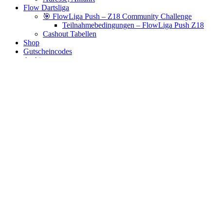
Flow Dartsliga
🎯 FlowLiga Push – Z18 Community Challenge
Teilnahmebedingungen – FlowLiga Push Z18
Cashout Tabellen
Shop
Gutscheincodes
Archiv
Jugendsponsoring
Ranglisten
Hall of Fame
Ewige Tabellen
Warenkorb
BlaBlog
Mütze
Es wurden keine Produkte gefunden, die deiner Auswahl
entsprechen.
Links