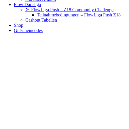
Flow Dartsliga
🎯 FlowLiga Push – Z18 Community Challenge
Teilnahmebedingungen – FlowLiga Push Z18
Cashout Tabellen
Shop
Gutscheincodes
Archiv
Jugendsponsoring
Ranglisten
Hall of Fame
Ewige Tabellen
Warenkorb
BlaBlog
Messing
Es wurden keine Produkte gefunden, die deiner Auswahl
entsprechen.
Links