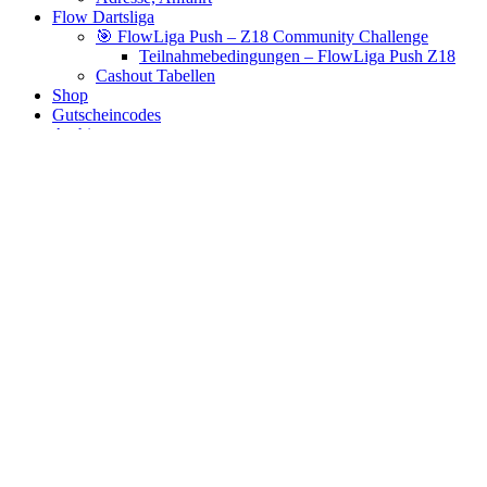
Flow Dartsliga
🎯 FlowLiga Push – Z18 Community Challenge
Teilnahmebedingungen – FlowLiga Push Z18
Cashout Tabellen
Shop
Gutscheincodes
Archiv
Jugendsponsoring
Ranglisten
Hall of Fame
Ewige Tabellen
Warenkorb
BlaBlog
Mamba 2
Es wurden keine Produkte gefunden, die deiner Auswahl
entsprechen.
Links