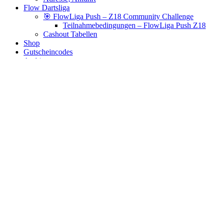
Flow Dartsliga
🎯 FlowLiga Push – Z18 Community Challenge
Teilnahmebedingungen – FlowLiga Push Z18
Cashout Tabellen
Shop
Gutscheincodes
Archiv
Jugendsponsoring
Ranglisten
Hall of Fame
Ewige Tabellen
Warenkorb
BlaBlog
Kinder
Es wurden keine Produkte gefunden, die deiner Auswahl
entsprechen.
Links