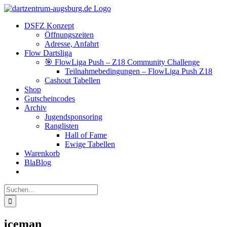
Zum
Facebook
Instagram
YouTube
Inhalt
DSFZ Konzept
springen
Öffnungszeiten
Adresse, Anfahrt
Flow Dartsliga
🎯 FlowLiga Push – Z18 Community Challenge
Teilnahmebedingungen – FlowLiga Push Z18
Cashout Tabellen
Shop
Gutscheincodes
Archiv
Jugendsponsoring
Ranglisten
Hall of Fame
Ewige Tabellen
Warenkorb
BlaBlog
Suche
nach:
iceman