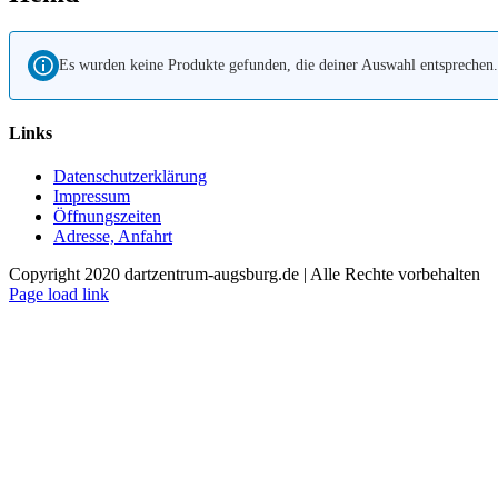
Es wurden keine Produkte gefunden, die deiner Auswahl entsprechen.
Links
Datenschutzerklärung
Impressum
Öffnungszeiten
Adresse, Anfahrt
Copyright 2020 dartzentrum-augsburg.de | Alle Rechte vorbehalten
Facebook
Instagram
YouTube
Page load link
Nach
oben