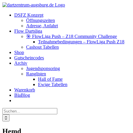
Zum
Facebook
Instagram
YouTube
Inhalt
DSFZ Konzept
springen
Öffnungszeiten
Adresse, Anfahrt
Flow Dartsliga
🎯 FlowLiga Push – Z18 Community Challenge
Teilnahmebedingungen – FlowLiga Push Z18
Cashout Tabellen
Shop
Gutscheincodes
Archiv
Jugendsponsoring
Ranglisten
Hall of Fame
Ewige Tabellen
Warenkorb
BlaBlog
Suche
nach:
Hemd