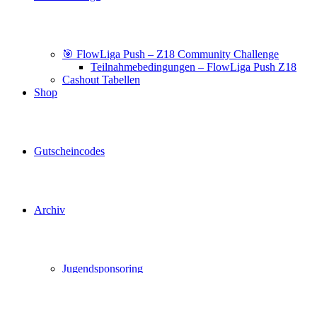
🎯 FlowLiga Push – Z18 Community Challenge
Teilnahmebedingungen – FlowLiga Push Z18
Cashout Tabellen
Shop
Gutscheincodes
Archiv
Jugendsponsoring
Ranglisten
Hall of Fame
Ewige Tabellen