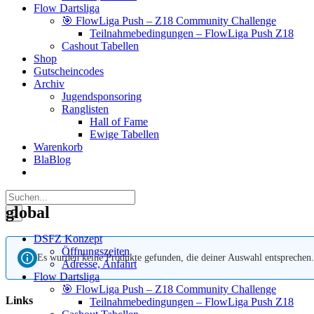
Flow Dartsliga
🎯 FlowLiga Push – Z18 Community Challenge
Teilnahmebedingungen – FlowLiga Push Z18
Cashout Tabellen
Shop
Gutscheincodes
Archiv
Jugendsponsoring
Ranglisten
Hall of Fame
Ewige Tabellen
Warenkorb
BlaBlog
Suche
nach:
global
DSFZ Konzept
Öffnungszeiten
Es wurden keine Produkte gefunden, die deiner Auswahl entsprechen.
Adresse, Anfahrt
Flow Dartsliga
🎯 FlowLiga Push – Z18 Community Challenge
Links
Teilnahmebedingungen – FlowLiga Push Z18