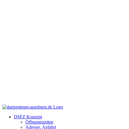
Zum
Facebook
Instagram
YouTube
Inhalt
springen
DSFZ Konzept
Öffnungszeiten
Adresse, Anfahrt