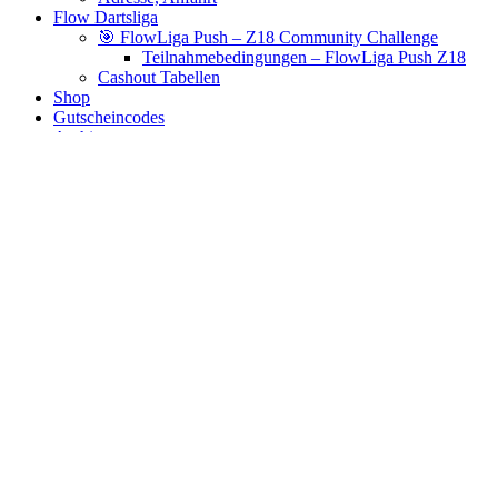
Flow Dartsliga
🎯 FlowLiga Push – Z18 Community Challenge
Teilnahmebedingungen – FlowLiga Push Z18
Cashout Tabellen
Shop
Gutscheincodes
Archiv
Jugendsponsoring
Ranglisten
Hall of Fame
Ewige Tabellen
Warenkorb
BlaBlog
gegen steeldarts
Es wurden keine Produkte gefunden, die deiner Auswahl
entsprechen.
Links