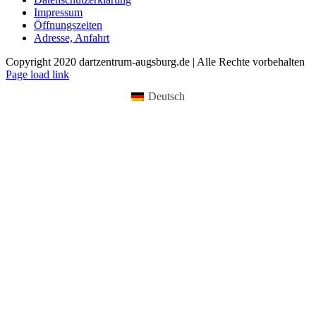
Impressum
Öffnungszeiten
Adresse, Anfahrt
Copyright 2020 dartzentrum-augsburg.de | Alle Rechte vorbehalten
Facebook
Instagram
YouTube
Page load link
Deutsch
Nach
oben