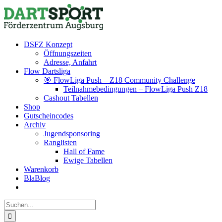
Zum
Facebook
Instagram
YouTube
Inhalt
springen
DSFZ Konzept
Öffnungszeiten
Adresse, Anfahrt
Flow Dartsliga
🎯 FlowLiga Push – Z18 Community Challenge
Teilnahmebedingungen – FlowLiga Push Z18
Cashout Tabellen
Shop
Gutscheincodes
Archiv
Jugendsponsoring
Ranglisten
Hall of Fame
Ewige Tabellen
Warenkorb
BlaBlog
Suche
nach: