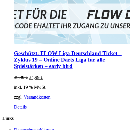
Geschützt: FLOW Liga Deutschland Ticket –
Zyklus 19 – Online Darts Liga für alle
Spielstärken – early bird
Ursprünglicher
Aktueller
39,99
€
34,99
€
Preis
Preis
inkl. 19 % MwSt.
war:
ist:
39,99 €
34,99 €.
zzgl.
Versandkosten
Details
Links
Datenschutzerklärung