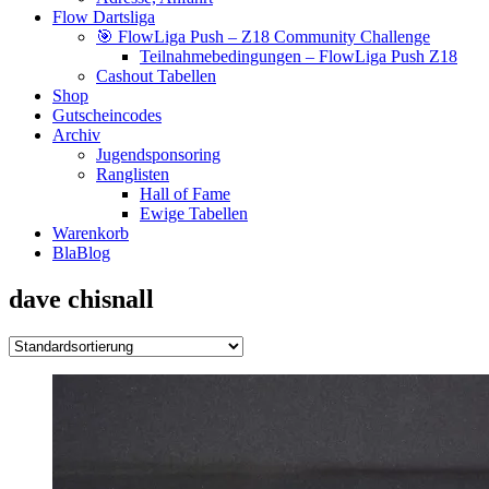
Flow Dartsliga
🎯 FlowLiga Push – Z18 Community Challenge
Teilnahmebedingungen – FlowLiga Push Z18
Cashout Tabellen
Shop
Gutscheincodes
Archiv
Jugendsponsoring
Ranglisten
Hall of Fame
Ewige Tabellen
Warenkorb
BlaBlog
dave chisnall