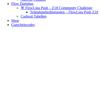
Flow Dartsliga
🎯 FlowLiga Push – Z18 Community Challenge
Teilnahmebedingungen – FlowLiga Push Z18
Cashout Tabellen
Shop
Gutscheincodes
Archiv
Jugendsponsoring
Ranglisten
Hall of Fame
Ewige Tabellen
Warenkorb
BlaBlog
bolide
Es wurden keine Produkte gefunden, die deiner Auswahl
entsprechen.
Links